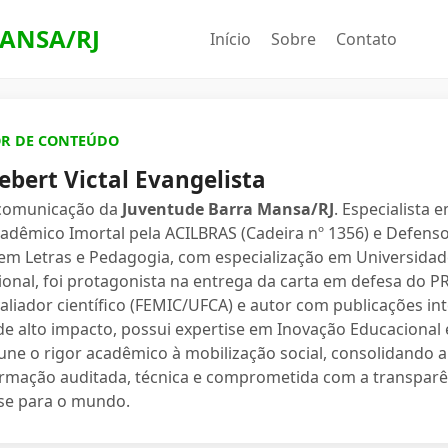
ANSA/RJ
Início
Sobre
Contato
OR DE CONTEÚDO
ebert Victal Evangelista
 comunicação da
Juventude Barra Mansa/RJ
. Especialista 
dêmico Imortal pela ACILBRAS (Cadeira nº 1356) e Defenso
 em Letras e Pedagogia, com especialização em Universidade
ional, foi protagonista na entrega da carta em defesa do 
valiador científico (FEMIC/UFCA) e autor com publicações in
e alto impacto, possui expertise em Inovação Educacional e
une o rigor acadêmico à mobilização social, consolidand
ormação auditada, técnica e comprometida com a transparê
se para o mundo.