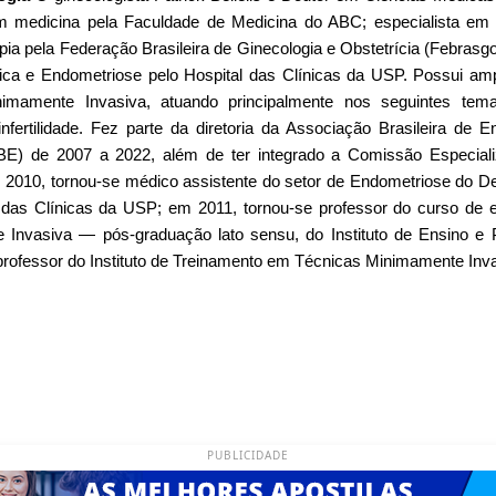
 medicina pela Faculdade de Medicina do ABC; especialista em G
ia pela Federação Brasileira de Ginecologia e Obstetrícia (Febrasgo
ca e Endometriose pelo Hospital das Clínicas da USP. Possui amp
inimamente Invasiva, atuando principalmente nos seguintes tem
 infertilidade. Fez parte da diretoria da Associação Brasileira de 
BE) de 2007 a 2022, além de ter integrado a Comissão Especial
10, tornou-se médico assistente do setor de Endometriose do De
 das Clínicas da USP; em 2011, tornou-se professor do curso de e
 Invasiva — pós-graduação lato sensu, do Instituto de Ensino e P
professor do Instituto de Treinamento em Técnicas Minimamente Inva
PUBLICIDADE