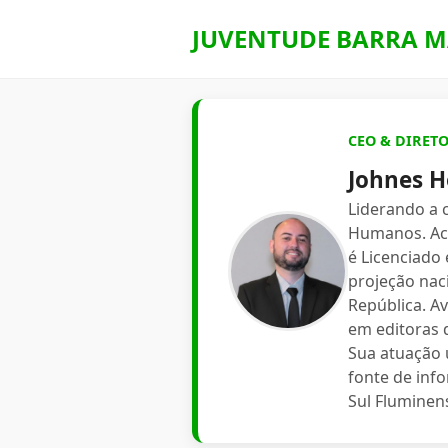
JUVENTUDE BARRA M
CEO & DIRET
Johnes H
Liderando a
Humanos. Aca
é Licenciado
projeção nac
República. A
em editoras d
Sua atuação 
fonte de inf
Sul Fluminen