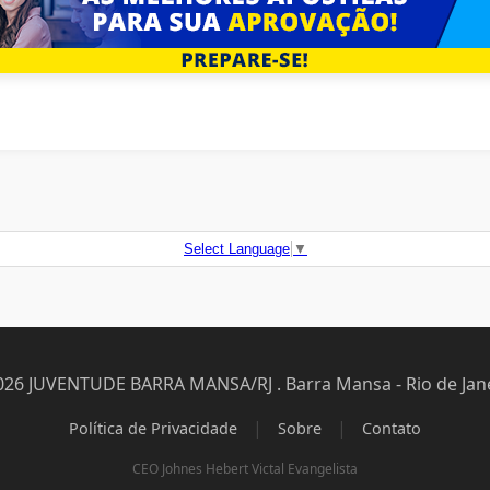
Select Language
▼
026 JUVENTUDE BARRA MANSA/RJ . Barra Mansa - Rio de Jane
|
|
Política de Privacidade
Sobre
Contato
CEO Johnes Hebert Victal Evangelista