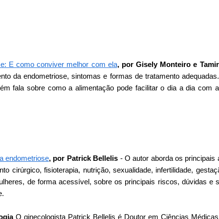
e: E como conviver melhor com ela
, por Gisely Monteiro e Tam
mento da endometriose, sintomas e formas de tratamento adequadas
bém fala sobre como a alimentação pode facilitar o dia a dia com 
a endometriose
, por
Patrick Bellelis
- O autor aborda os principais
o cirúrgico, fisioterapia, nutrição, sexualidade, infertilidade, gest
ulheres, de forma acessível, sobre os principais riscos, dúvidas e
e.
ogia
O ginecologista Patrick Bellelis é Doutor em Ciências Médica