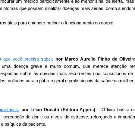
 procurar um médico periodicamente e ao menor sinal de alerta, mas
a sintomas que possam sinalizar doenças mais sérias, como a endometr
ros úteis para entender melhor o funcionamento do corpo:
O que você precisa saber
, por Marco Aurelio Pinho de Oliveira
é uma doença grave e muito comum, que merece atenção redo
respostas sobre as dúvidas mais recorrentes nos consultórios de 
los, voltados para o público geral e profissionais da saúde da mulher.
ometriose
, por Lilian Donatti (Editora Appris) –
O livro busca o
 percepção de dor e os níveis de estresse, reforçando a importân
 e psíquica da paciente.