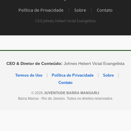
|
|
Política de Privacidade
Sobre
Contato
CEO Johnes Hebert Victal Evangelista
CEO & Diretor de Conteúdo:
Johnes Hebert Victal Evangelista
|
|
|
Termos de Uso
Política de Privacidade
Sobre
Contato
© 2026
JUVENTUDE BARRA MANSA/RJ
.
Barra Mansa - Rio de Janeiro. Todos os direitos reservados.