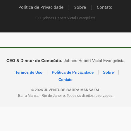
|
|
Política de Privacidade
Sobre
Contato
CEO Johnes Hebert Victal Evangelista
CEO & Diretor de Conteúdo:
Johnes Hebert Victal Evangelista
|
|
|
Termos de Uso
Política de Privacidade
Sobre
Contato
© 2026
JUVENTUDE BARRA MANSA/RJ
.
Barra Mansa - Rio de Janeiro. Todos os direitos reservados.