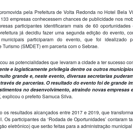
omovida pela Prefeitura de Volta Redonda no Hotel Bela Vista
ue 133 empresas conhecessem chances de publicidade nos mobi
resas participantes identificaram mais de 60 oportunidades
refeitura já decidiu fazer uma segunda edição do evento, c
 municipais participaram do evento, que foi idealizado p
 Turismo (SMDET) em parceria com o Sebrae.
acou as potencialidades que levaram a cidade a ter sucesso co
nte e logisticamente privilegia dentre os outros município
uito grande e, neste evento, diversas secretarias pudera
través de parcerias. O resultado do evento foi de grande 
vestimentos no desenvolvimento, atraindo novas empresas
, explicou o prefeito Samuca Silva.
o os resultados alcançados entre 2017 e 2019, que transform
l. Os participantes da ‘Rodada de Oportunidades’ contaram 
gão eletrônico) que serão feitas para a administração municipa