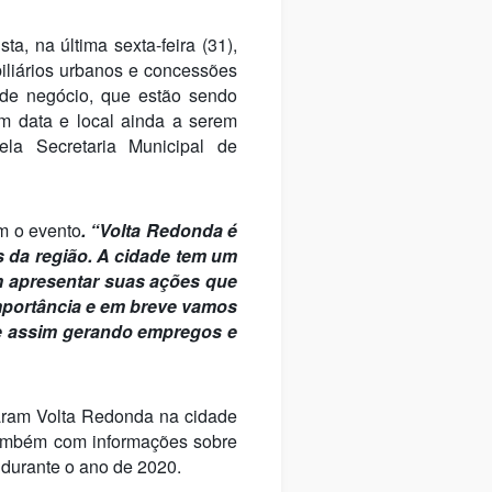
, na última sexta-feira (31),
liários urbanos e concessões
 de negócio, que estão sendo
om data e local ainda a serem
ela Secretaria Municipal de
m o evento
. “Volta Redonda é
s da região. A cidade tem um
m apresentar suas ações que
importância e em breve vamos
 e assim gerando empregos e
aram Volta Redonda na cidade
também com informações sobre
l durante o ano de 2020.