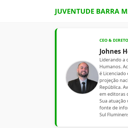
JUVENTUDE BARRA M
CEO & DIRET
Johnes H
Liderando a
Humanos. Aca
é Licenciado
projeção nac
República. A
em editoras d
Sua atuação 
fonte de inf
Sul Fluminen