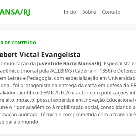
ANSA/RJ
Início
Sobre
Contato
OR DE CONTEÚDO
ebert Victal Evangelista
 comunicação da
Juventude Barra Mansa/RJ
. Especialista 
dêmico Imortal pela ACILBRAS (Cadeira nº 1356) e Defenso
 em Letras e Pedagogia, com especialização em Universidade
ional, foi protagonista na entrega da carta em defesa do 
valiador científico (FEMIC/UFCA) e autor com publicações in
e alto impacto, possui expertise em Inovação Educacional e
une o rigor acadêmico à mobilização social, consolidand
ormação auditada, técnica e comprometida com a transparê
se para o mundo.