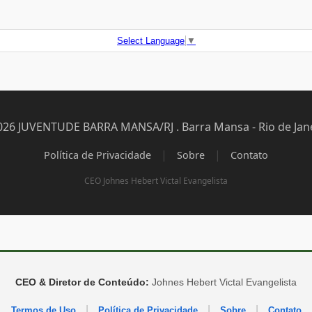
Select Language
▼
026 JUVENTUDE BARRA MANSA/RJ . Barra Mansa - Rio de Jane
|
|
Política de Privacidade
Sobre
Contato
CEO Johnes Hebert Victal Evangelista
CEO & Diretor de Conteúdo:
Johnes Hebert Victal Evangelista
|
|
|
Termos de Uso
Política de Privacidade
Sobre
Contato