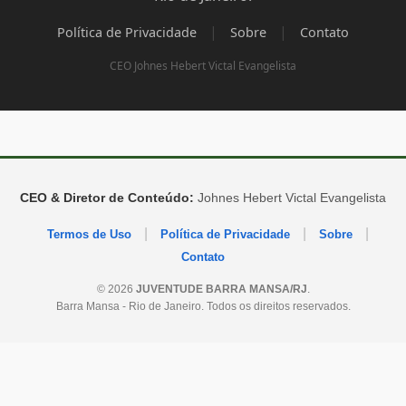
|
|
Política de Privacidade
Sobre
Contato
CEO Johnes Hebert Victal Evangelista
CEO & Diretor de Conteúdo:
Johnes Hebert Victal Evangelista
|
|
|
Termos de Uso
Política de Privacidade
Sobre
Contato
© 2026
JUVENTUDE BARRA MANSA/RJ
.
Barra Mansa - Rio de Janeiro. Todos os direitos reservados.