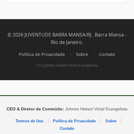
© 2026 JUVENTUDE BARRA MANSA/RJ . Barra Mansa -
Rio de Janeiro.
|
|
Política de Privacidade
Sobre
Contato
CEO Johnes Hebert Victal Evangelista
CEO & Diretor de Conteúdo:
Johnes Hebert Victal Evangelista
|
|
|
Termos de Uso
Política de Privacidade
Sobre
Contato