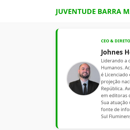
JUVENTUDE BARRA M
CEO & DIRET
Johnes H
Liderando a
Humanos. Aca
é Licenciado
projeção nac
República. A
em editoras d
Sua atuação 
fonte de inf
Sul Fluminen