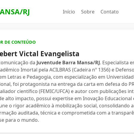
ANSA/RJ
Início
Sobre
Contato
OR DE CONTEÚDO
ebert Victal Evangelista
 comunicação da
Juventude Barra Mansa/RJ
. Especialista 
dêmico Imortal pela ACILBRAS (Cadeira nº 1356) e Defenso
 em Letras e Pedagogia, com especialização em Universidade
ional, foi protagonista na entrega da carta em defesa do 
valiador científico (FEMIC/UFCA) e autor com publicações in
e alto impacto, possui expertise em Inovação Educacional e
une o rigor acadêmico à mobilização social, consolidand
ormação auditada, técnica e comprometida com a transparê
se para o mundo.