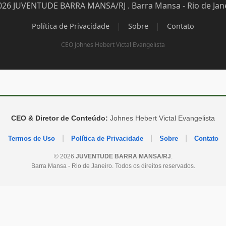
026 JUVENTUDE BARRA MANSA/RJ . Barra Mansa - Rio de Jane
|
|
Política de Privacidade
Sobre
Contato
CEO Johnes Hebert Victal Evangelista
CEO & Diretor de Conteúdo:
Johnes Hebert Victal Evangelista
|
|
|
Termos de Uso
Política de Privacidade
Sobre
Contato
© 2026
JUVENTUDE BARRA MANSA/RJ
.
Barra Mansa - Rio de Janeiro. Todos os direitos reservados.