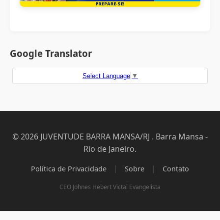
Google Translator
Select Language
▼
© 2026 JUVENTUDE BARRA MANSA/RJ . Barra Mansa -
Rio de Janeiro.
|
|
Política de Privacidade
Sobre
Contato
CEO Johnes Hebert Victal Evangelista