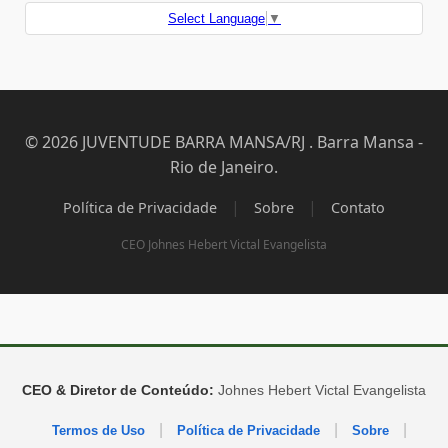
Select Language
▼
© 2026 JUVENTUDE BARRA MANSA/RJ . Barra Mansa -
Rio de Janeiro.
|
|
Política de Privacidade
Sobre
Contato
CEO Johnes Hebert Victal Evangelista
CEO & Diretor de Conteúdo:
Johnes Hebert Victal Evangelista
|
|
|
Termos de Uso
Política de Privacidade
Sobre