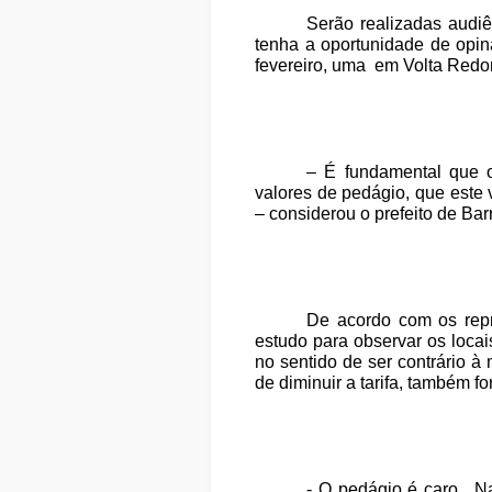
Serão realizadas audi
tenha a oportunidade de opi
fevereiro, uma em Volta Redon
– É fundamental que o
valores de pedágio, que este 
– considerou o prefeito de Ba
De acordo com os repr
estudo para observar os loca
no sentido de ser contrário à
de diminuir a tarifa, também f
- O pedágio é caro. N