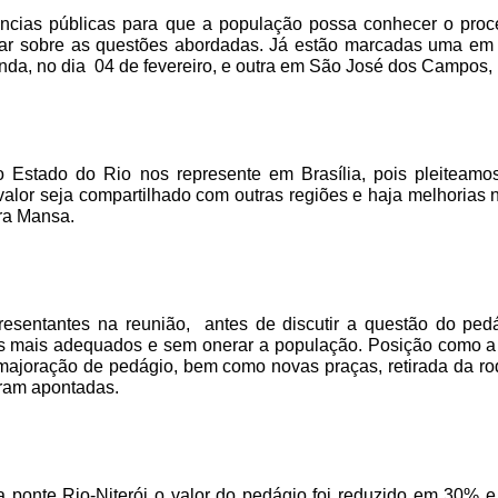
ências públicas para que a população possa conhecer o pr
nar sobre as questões abordadas. Já estão marcadas uma em 
da, no dia 04 de fevereiro, e outra em São José dos Campos, n
 Estado do Rio nos represente em Brasília, pois pleiteamos
valor seja compartilhado com outras regiões e haja melhorias 
rra Mansa.
esentantes na reunião, antes de discutir a questão do ped
is mais adequados e sem onerar a população. Posição como a 
 majoração de pedágio, bem como novas praças, retirada da ro
oram apontadas.
a ponte Rio-Niterói o valor do pedágio foi reduzido em 30%