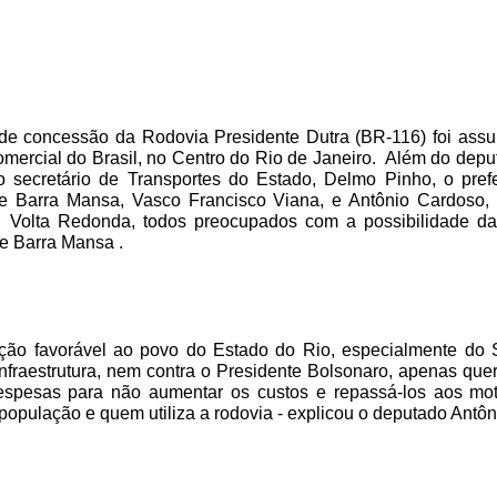
 de concessão da Rodovia Presidente Dutra (BR-116) foi ass
omercial do Brasil, no Centro do Rio de Janeiro. Além do depu
 o secretário de Transportes do Estado, Delmo Pinho, o pref
de Barra Mansa, Vasco Francisco Viana, e Antônio Cardoso
e Volta Redonda, todos preocupados com a possibilidade d
de Barra Mansa .
ão favorável ao povo do Estado do Rio, especialmente do 
a Infraestrutura, nem contra o Presidente Bolsonaro, apenas qu
espesas para não aumentar os custos e repassá-los aos mot
população e quem utiliza a rodovia - explicou o deputado Antôn