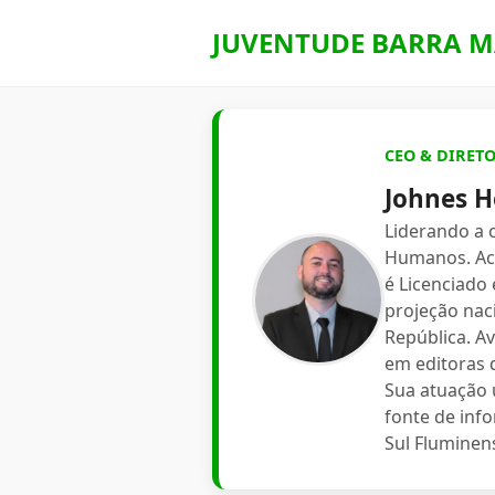
JUVENTUDE BARRA M
CEO & DIRET
Johnes H
Liderando a
Humanos. Aca
é Licenciado
projeção nac
República. A
em editoras d
Sua atuação 
fonte de inf
Sul Fluminen