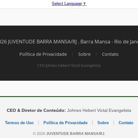
Select Language
▼
026 JUVENTUDE BARRA MANSA/RJ . Barra Mansa - Rio de Jane
|
|
Política de Privacidade
Sobre
Contato
CEO Johnes Hebert Victal Evangelista
CEO & Diretor de Conteúdo:
Johnes Hebert Victal Evangelista
|
|
|
Termos de Uso
Política de Privacidade
Sobre
Contato
© 2026
JUVENTUDE BARRA MANSA/RJ
.