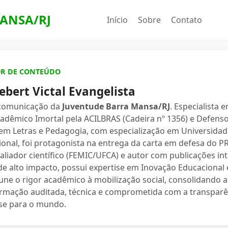
ANSA/RJ
Início
Sobre
Contato
OR DE CONTEÚDO
ebert Victal Evangelista
 comunicação da
Juventude Barra Mansa/RJ
. Especialista 
dêmico Imortal pela ACILBRAS (Cadeira nº 1356) e Defenso
 em Letras e Pedagogia, com especialização em Universidade
ional, foi protagonista na entrega da carta em defesa do 
valiador científico (FEMIC/UFCA) e autor com publicações in
e alto impacto, possui expertise em Inovação Educacional e
une o rigor acadêmico à mobilização social, consolidand
ormação auditada, técnica e comprometida com a transparê
se para o mundo.