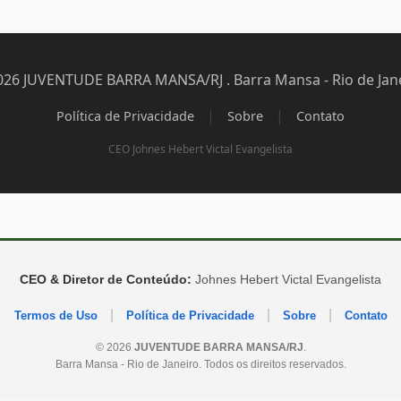
026 JUVENTUDE BARRA MANSA/RJ . Barra Mansa - Rio de Jane
|
|
Política de Privacidade
Sobre
Contato
CEO Johnes Hebert Victal Evangelista
CEO & Diretor de Conteúdo:
Johnes Hebert Victal Evangelista
|
|
|
Termos de Uso
Política de Privacidade
Sobre
Contato
© 2026
JUVENTUDE BARRA MANSA/RJ
.
Barra Mansa - Rio de Janeiro. Todos os direitos reservados.