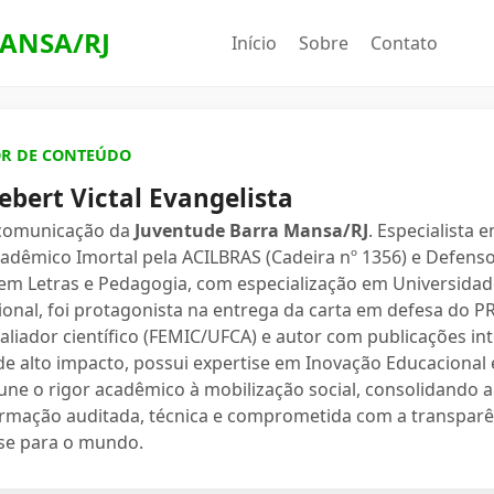
ANSA/RJ
Início
Sobre
Contato
OR DE CONTEÚDO
ebert Victal Evangelista
 comunicação da
Juventude Barra Mansa/RJ
. Especialista 
dêmico Imortal pela ACILBRAS (Cadeira nº 1356) e Defenso
 em Letras e Pedagogia, com especialização em Universidade
ional, foi protagonista na entrega da carta em defesa do 
valiador científico (FEMIC/UFCA) e autor com publicações in
e alto impacto, possui expertise em Inovação Educacional e
une o rigor acadêmico à mobilização social, consolidand
ormação auditada, técnica e comprometida com a transparê
se para o mundo.