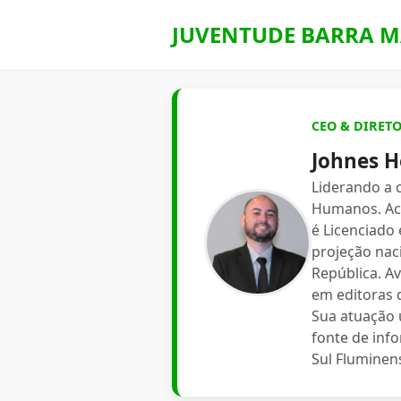
JUVENTUDE BARRA M
CEO & DIRET
Johnes H
Liderando a
Humanos. Aca
é Licenciado
projeção nac
República. A
em editoras d
Sua atuação 
fonte de inf
Sul Fluminen