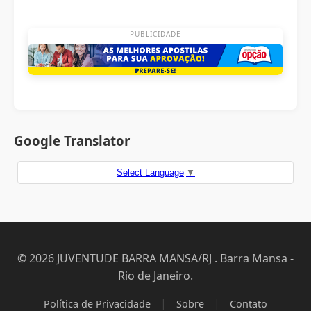
PUBLICIDADE
Google Translator
Select Language
▼
© 2026 JUVENTUDE BARRA MANSA/RJ . Barra Mansa -
Rio de Janeiro.
|
|
Política de Privacidade
Sobre
Contato