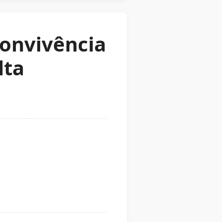
convivência
lta