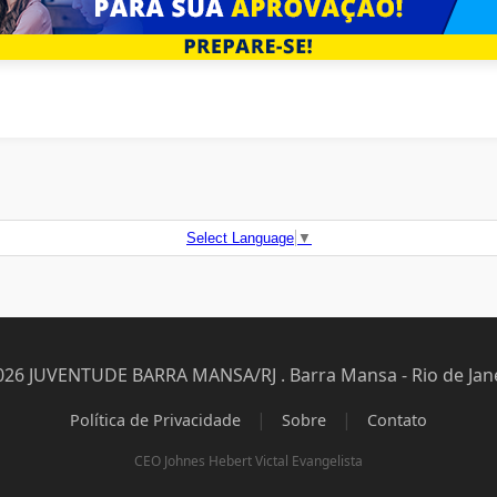
Select Language
▼
026 JUVENTUDE BARRA MANSA/RJ . Barra Mansa - Rio de Jane
|
|
Política de Privacidade
Sobre
Contato
CEO Johnes Hebert Victal Evangelista