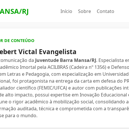
ANSA/RJ
Início
Sobre
Contato
OR DE CONTEÚDO
ebert Victal Evangelista
 comunicação da
Juventude Barra Mansa/RJ
. Especialista 
dêmico Imortal pela ACILBRAS (Cadeira nº 1356) e Defenso
 em Letras e Pedagogia, com especialização em Universidade
ional, foi protagonista na entrega da carta em defesa do 
valiador científico (FEMIC/UFCA) e autor com publicações in
e alto impacto, possui expertise em Inovação Educacional e
une o rigor acadêmico à mobilização social, consolidand
ormação auditada, técnica e comprometida com a transparê
se para o mundo.