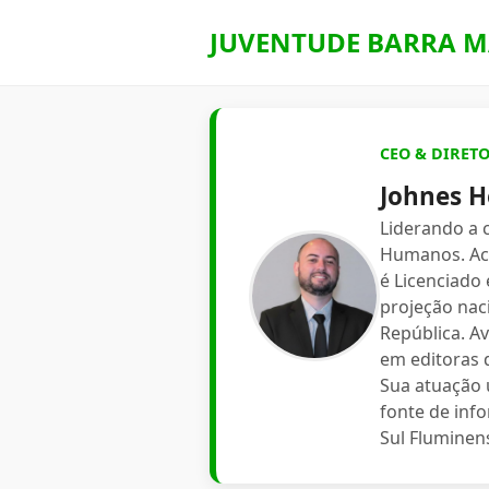
JUVENTUDE BARRA M
CEO & DIRET
Johnes H
Liderando a
Humanos. Aca
é Licenciado
projeção nac
República. A
em editoras d
Sua atuação 
fonte de inf
Sul Fluminen