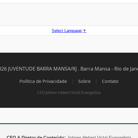
Select Language
▼
026 JUVENTUDE BARRA MANSA/RJ . Barra Mansa - Rio de Jane
|
|
Política de Privacidade
Sobre
Contato
CEO Johnes Hebert Victal Evangelista
CEO & Diretor de Conteúdo:
Johnes Hebert Victal Evangelista