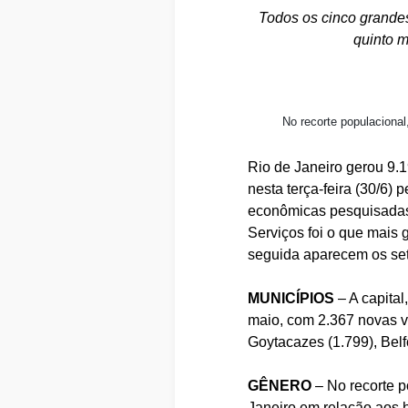
Todos os cinco grandes
quinto m
No recorte populaciona
Rio de Janeiro gerou 9
nesta terça-feira (30/6)
econômicas pesquisadas 
Serviços foi o que mais
seguida aparecem os seto
MUNICÍPIOS
– A capital
maio, com 2.367 novas 
Goytacazes (1.799), Belfo
GÊNERO
– No recorte p
Janeiro em relação aos 