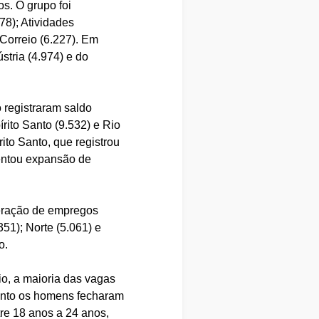
os. O grupo foi
8); Atividades
Correio (6.227). Em
stria (4.974) e do
registraram saldo
ito Santo (9.532) e Rio
ito Santo, que registrou
sentou expansão de
eração de empregos
51); Norte (5.061) e
o.
o, a maioria das vagas
uanto os homens fecharam
tre 18 anos a 24 anos,