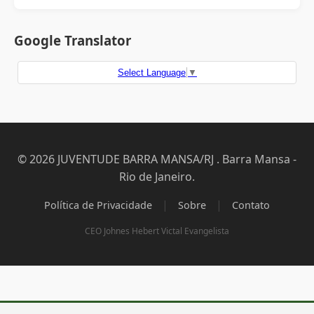
Google Translator
Select Language
▼
© 2026 JUVENTUDE BARRA MANSA/RJ . Barra Mansa -
Rio de Janeiro.
|
|
Política de Privacidade
Sobre
Contato
CEO Johnes Hebert Victal Evangelista