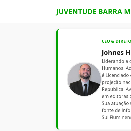
JUVENTUDE BARRA M
CEO & DIRET
Johnes H
Liderando a
Humanos. Aca
é Licenciado
projeção nac
República. A
em editoras d
Sua atuação 
fonte de inf
Sul Fluminen