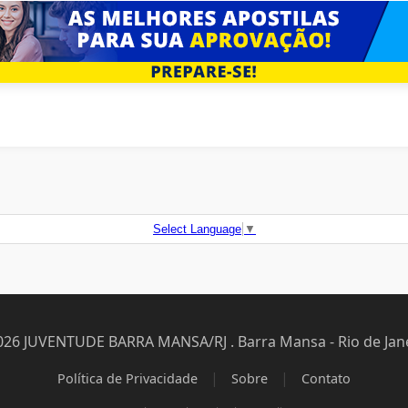
Select Language
▼
026 JUVENTUDE BARRA MANSA/RJ . Barra Mansa - Rio de Jane
|
|
Política de Privacidade
Sobre
Contato