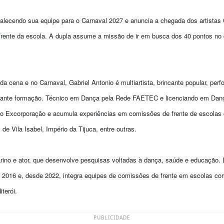
talecendo sua equipe para o Carnaval 2027 e anuncia a chegada dos artistas
ente da escola. A dupla assume a missão de ir em busca dos 40 pontos no qu
da cena e no Carnaval, Gabriel Antonio é multiartista, brincante popular, perfo
ante formação. Técnico em Dança pela Rede FAETEC e licenciando em Dança
jeto Excorporação e acumula experiências em comissões de frente de escolas
e Vila Isabel, Império da Tijuca, entre outras.
ilarino e ator, que desenvolve pesquisas voltadas à dança, saúde e educação
 2016 e, desde 2022, integra equipes de comissões de frente em escolas co
terói.
PUBLICIDADE