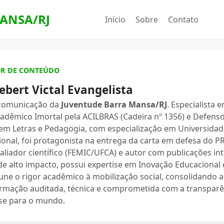
ANSA/RJ
Início
Sobre
Contato
OR DE CONTEÚDO
ebert Victal Evangelista
 comunicação da
Juventude Barra Mansa/RJ
. Especialista 
dêmico Imortal pela ACILBRAS (Cadeira nº 1356) e Defenso
 em Letras e Pedagogia, com especialização em Universidade
ional, foi protagonista na entrega da carta em defesa do 
valiador científico (FEMIC/UFCA) e autor com publicações in
e alto impacto, possui expertise em Inovação Educacional e
une o rigor acadêmico à mobilização social, consolidand
ormação auditada, técnica e comprometida com a transparê
se para o mundo.