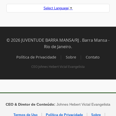
Select Language
▼
© 2026 JUVENTUDE BARRA MANSA/RJ . Barra Mansa -
Rio de Janeiro.
|
|
Política de Privacidade
Sobre
Contato
CEO Johnes Hebert Victal Evangelista
CEO & Diretor de Conteúdo:
Johnes Hebert Victal Evangelista
|
|
|
Termos de Uso
Política de Privacidade
Sobre