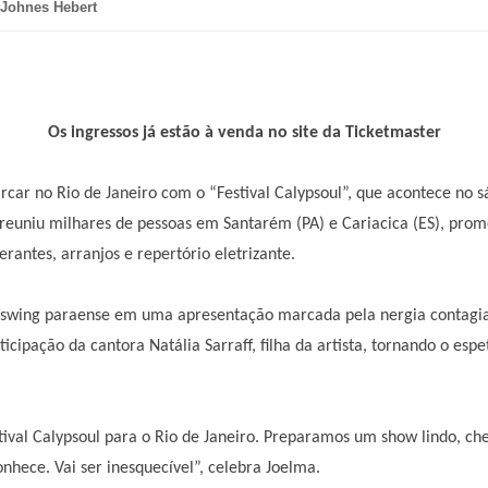
 Johnes Hebert
Os ingressos já estão à venda no site da Ticketmaster
ar no Rio de Janeiro com o “Festival Calypsoul”, que acontece no s
 reuniu milhares de pessoas em Santarém (PA) e Cariacica (ES), prom
rantes, arranjos e repertório eletrizante.
 e swing paraense em uma apresentação marcada pela nergia contagian
cipação da cantora Natália Sarraff, filha da artista, tornando o es
stival Calypsoul para o Rio de Janeiro. Preparamos um show lindo, ch
nhece. Vai ser inesquecível”, celebra Joelma.