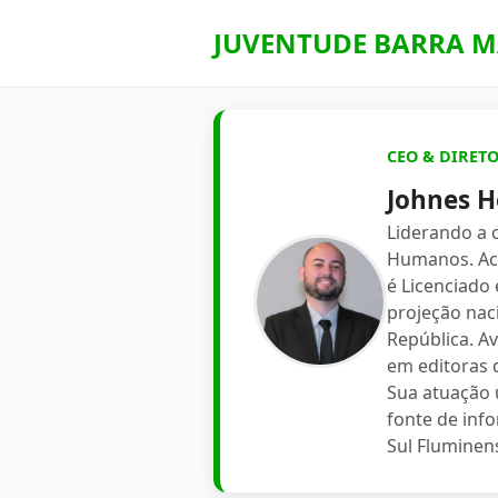
JUVENTUDE BARRA M
CEO & DIRET
Johnes H
Liderando a
Humanos. Aca
é Licenciado
projeção nac
República. A
em editoras d
Sua atuação 
fonte de inf
Sul Fluminen