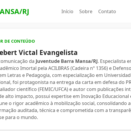
ANSA/RJ
Início
Sobre
Contato
OR DE CONTEÚDO
ebert Victal Evangelista
 comunicação da
Juventude Barra Mansa/RJ
. Especialista 
dêmico Imortal pela ACILBRAS (Cadeira nº 1356) e Defenso
 em Letras e Pedagogia, com especialização em Universidade
ional, foi protagonista na entrega da carta em defesa do 
valiador científico (FEMIC/UFCA) e autor com publicações in
e alto impacto, possui expertise em Inovação Educacional e
une o rigor acadêmico à mobilização social, consolidand
ormação auditada, técnica e comprometida com a transparê
se para o mundo.