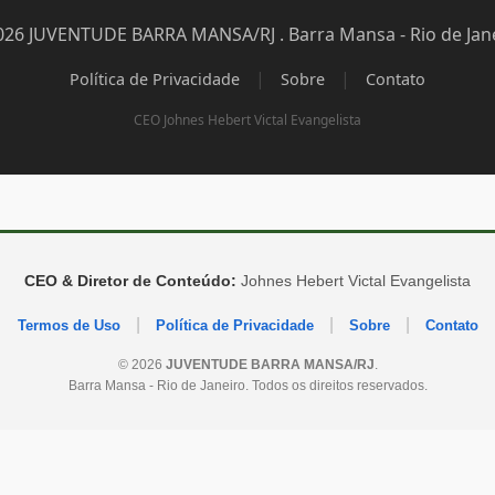
026 JUVENTUDE BARRA MANSA/RJ . Barra Mansa - Rio de Jane
|
|
Política de Privacidade
Sobre
Contato
CEO Johnes Hebert Victal Evangelista
CEO & Diretor de Conteúdo:
Johnes Hebert Victal Evangelista
|
|
|
Termos de Uso
Política de Privacidade
Sobre
Contato
© 2026
JUVENTUDE BARRA MANSA/RJ
.
Barra Mansa - Rio de Janeiro. Todos os direitos reservados.