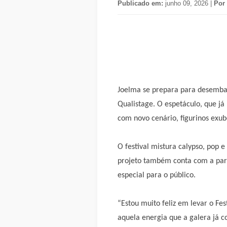
Publicado em:
junho 09, 2026 |
Por
Joelma se prepara para desembarc
Qualistage. O espetáculo, que já
com novo cenário, figurinos exube
O festival mistura calypso, pop
projeto também conta com a parti
especial para o público.
“Estou muito feliz em levar o Fe
aquela energia que a galera já co