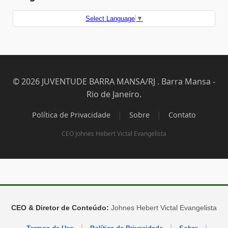
Select Language
▼
© 2026 JUVENTUDE BARRA MANSA/RJ . Barra Mansa -
Rio de Janeiro.
|
|
Política de Privacidade
Sobre
Contato
CEO Johnes Hebert Victal Evangelista
CEO & Diretor de Conteúdo:
Johnes Hebert Victal Evangelista
|
|
|