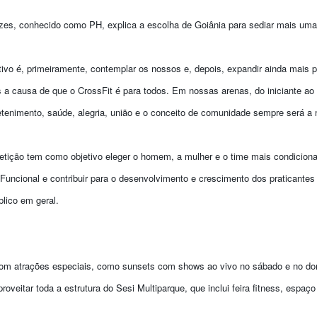
ezes, conhecido como PH, explica a escolha de Goiânia para sediar mais um
ivo é, primeiramente, contemplar os nossos e, depois, expandir ainda mais 
 a causa de que o CrossFit é para todos. Em nossas arenas, do iniciante ao 
retenimento, saúde, alegria, união e o conceito de comunidade sempre será a
etição tem como objetivo eleger o homem, a mulher e o time mais condicio
Funcional e contribuir para o desenvolvimento e crescimento dos praticantes 
blico em geral.
com atrações especiais, como sunsets com shows ao vivo no sábado e no d
oveitar toda a estrutura do Sesi Multiparque, que inclui feira fitness, espaç