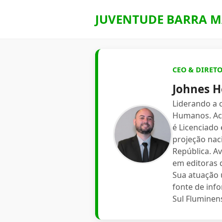
JUVENTUDE BARRA M
CEO & DIRET
Johnes H
Liderando a
Humanos. Aca
é Licenciado
projeção nac
República. A
em editoras d
Sua atuação 
fonte de inf
Sul Fluminen