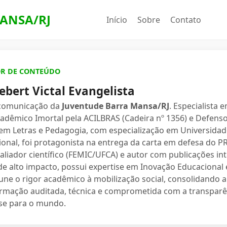
ANSA/RJ
Início
Sobre
Contato
OR DE CONTEÚDO
ebert Victal Evangelista
 comunicação da
Juventude Barra Mansa/RJ
. Especialista 
dêmico Imortal pela ACILBRAS (Cadeira nº 1356) e Defenso
 em Letras e Pedagogia, com especialização em Universidade
ional, foi protagonista na entrega da carta em defesa do 
valiador científico (FEMIC/UFCA) e autor com publicações in
e alto impacto, possui expertise em Inovação Educacional e
une o rigor acadêmico à mobilização social, consolidand
ormação auditada, técnica e comprometida com a transparê
se para o mundo.