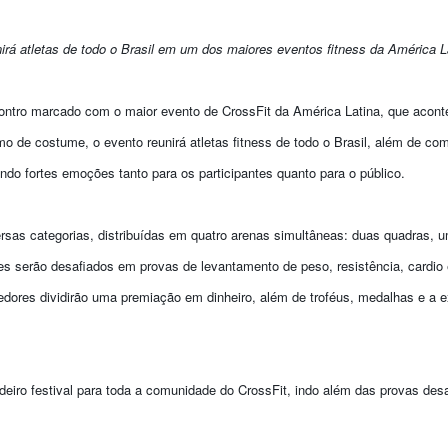
rá atletas de todo o Brasil em um dos maiores eventos fitness da América L
ntro marcado com o maior evento de CrossFit da América Latina, que acont
o de costume, o evento reunirá atletas fitness de todo o Brasil, além de com
do fortes emoções tanto para os participantes quanto para o público.
ersas categorias, distribuídas em quatro arenas simultâneas: duas quadras,
tes serão desafiados em provas de levantamento de peso, resistência, cardi
ncedores dividirão uma premiação em dinheiro, além de troféus, medalhas e a 
iro festival para toda a comunidade do CrossFit, indo além das provas des