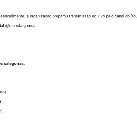
encialmente, a organização preparou transmissão ao vivo pelo canal do You
icial @monstargames.
s categorias:
sto)
)
o)