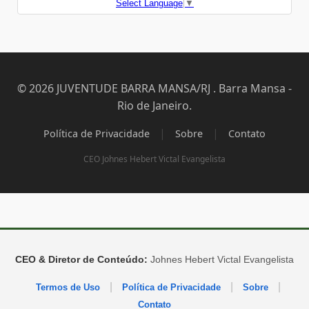
Select Language
▼
© 2026 JUVENTUDE BARRA MANSA/RJ . Barra Mansa -
Rio de Janeiro.
|
|
Política de Privacidade
Sobre
Contato
CEO Johnes Hebert Victal Evangelista
CEO & Diretor de Conteúdo:
Johnes Hebert Victal Evangelista
|
|
|
Termos de Uso
Política de Privacidade
Sobre
Contato