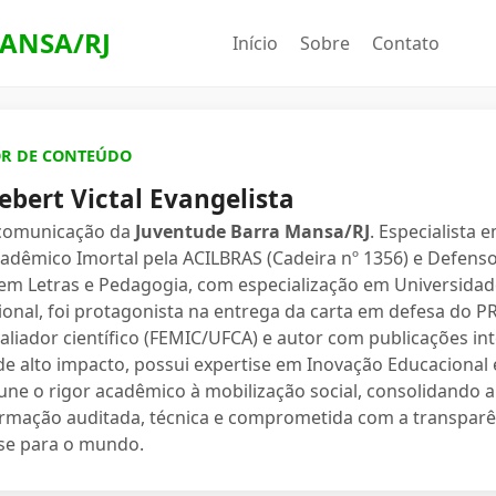
ANSA/RJ
Início
Sobre
Contato
OR DE CONTEÚDO
ebert Victal Evangelista
 comunicação da
Juventude Barra Mansa/RJ
. Especialista 
dêmico Imortal pela ACILBRAS (Cadeira nº 1356) e Defenso
 em Letras e Pedagogia, com especialização em Universidade
ional, foi protagonista na entrega da carta em defesa do 
valiador científico (FEMIC/UFCA) e autor com publicações in
e alto impacto, possui expertise em Inovação Educacional e
une o rigor acadêmico à mobilização social, consolidand
ormação auditada, técnica e comprometida com a transparê
se para o mundo.