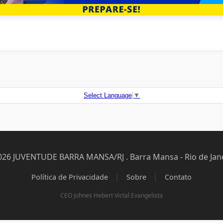
Select Language
▼
026 JUVENTUDE BARRA MANSA/RJ . Barra Mansa - Rio de Jane
|
|
Política de Privacidade
Sobre
Contato
CEO Johnes Hebert Victal Evangelista