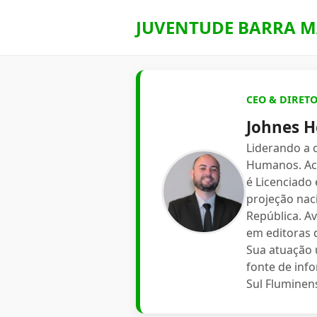
JUVENTUDE BARRA M
CEO & DIRET
Johnes H
Liderando a
Humanos. Aca
é Licenciado
projeção nac
República. A
em editoras d
Sua atuação 
fonte de inf
Sul Fluminen