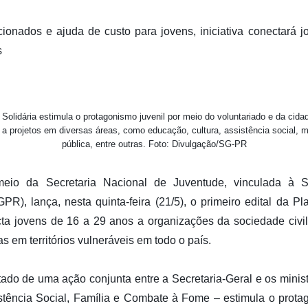
ionados e ajuda de custo para jovens, iniciativa conectará j
s
olidária estimula o protagonismo juvenil por meio do voluntariado e da cidad
a projetos em diversas áreas, como educação, cultura, assistência social, 
pública, entre outras. Foto: Divulgação/SG-PR
eio da Secretaria Nacional de Juventude, vinculada à Se
R), lança, nesta quinta-feira (21/5), o primeiro edital da P
ecta jovens de 16 a 29 anos a organizações da sociedade civi
cas em territórios vulneráveis em todo o país.
tado de uma ação conjunta entre a Secretaria-Geral e os mini
tência Social, Família e Combate à Fome – estimula o protag