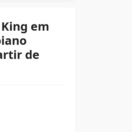
 King em
biano
rtir de