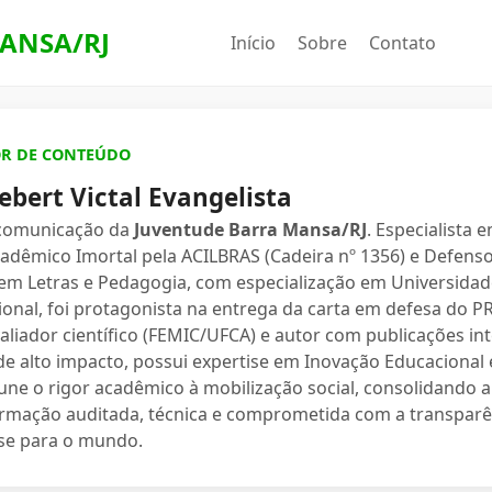
ANSA/RJ
Início
Sobre
Contato
OR DE CONTEÚDO
ebert Victal Evangelista
 comunicação da
Juventude Barra Mansa/RJ
. Especialista 
dêmico Imortal pela ACILBRAS (Cadeira nº 1356) e Defenso
 em Letras e Pedagogia, com especialização em Universidade
ional, foi protagonista na entrega da carta em defesa do 
valiador científico (FEMIC/UFCA) e autor com publicações in
e alto impacto, possui expertise em Inovação Educacional e
une o rigor acadêmico à mobilização social, consolidand
ormação auditada, técnica e comprometida com a transparê
se para o mundo.