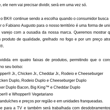
 ele nem vai precisar dividir, será em uma vez só.
e o BK® continue sendo a escolha quando o consumidor busca o 
r o Fabiano Augusto para o nosso território é uma forma de uni
o varejo com a ousadia da nossa marca. Queremos mostrar q
 produto de qualidade, grelhado no fogo e por um preço atrat
®.
dividida em quatro faixas de produtos, permitindo que o co
no seu bolso:
per® Jr., Chicken Jr., Cheddar Jr., Rodeio e Cheeseburger
cken Duplo, Rodeio Duplo e Cheeseburger Duplo
ker Duplo Bacon, Big King™ e Cheddar Duplo
er® e Whopper® Vegetariano
 sanduíches e preços por região e em unidades franqueadas.
e para a TV e também será trabalhada com desdobramentos 