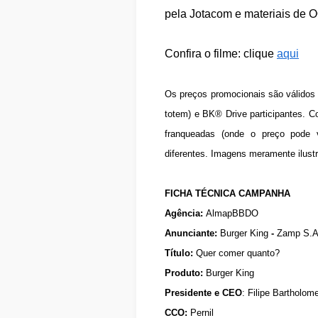
pela Jotacom e materiais de O
Confira o filme: clique
aqui
Os preços promocionais são válidos 
totem) e BK® Drive participantes. C
franqueadas (onde o preço pode va
diferentes. Imagens meramente ilust
FICHA TÉCNICA CAMPANHA
Agência:
AlmapBBDO
Anunciante:
Burger King
-
Zamp S.A
Título:
Quer comer quanto?
Produto:
Burger King
Presidente e CEO
: Filipe Bartholom
CCO:
Pernil