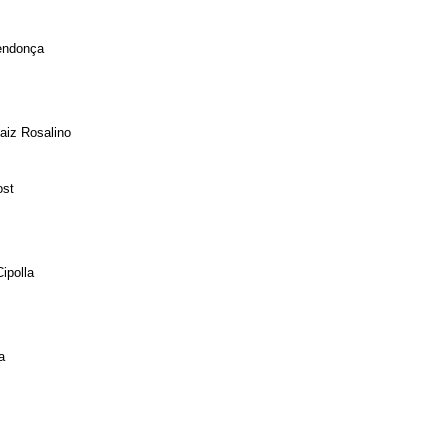
endonça
aiz Rosalino
ost
ipolla
a