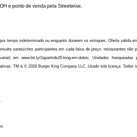
OH e ponto de venda pela Streetwise.
por tempo indeterminado ou enquanto durarem os estoques. Oferta válida em 
onsulte sanduíches participantes em cada faixa de preço, restaurantes não p
riar) em www.bit.ly/2apartirde20-king-em-dobro. Unidades franqueadas 
rativas. TM & ©️ 2026 Burger King Company LLC. Usado sob licença. Todos os
.
eu