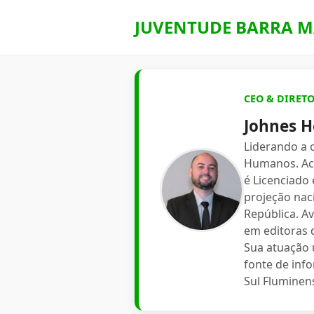
JUVENTUDE BARRA M
CEO & DIRET
Johnes H
Liderando a
Humanos. Aca
é Licenciado
projeção nac
República. A
em editoras d
Sua atuação 
fonte de inf
Sul Fluminen