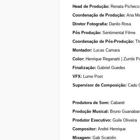
Head de Produção:
Renata Picheco
Coordenação de Produção:
Ana M
Diretor Fotografia:
Danilo Rosa
Pós Produção:
Sentimental Filme
Coordenação de Pós-Produção:
Th
Montador:
Lucas Camara
Color:
Henrique Reganatti | Zumbi P
Finalização:
Gabriel Guedes
VFX:
Lume Post
Supervisor de Composição:
Cadu C
Produtora de Som:
Cabaret
Produção Musical:
Bruno Guanabar
Produtor Executivo:
Guile Oliveira
Compositor:
André Henrique
Mixagem:
Gab Scatolin