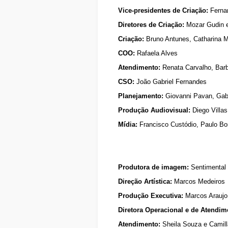
Vice-presidentes de Criação:
Ferna
Diretores de Criação:
Mozar Gudin e
Criação:
Bruno Antunes, Catharina M
COO:
Rafaela Alves
Atendimento:
Renata Carvalho, Barb
CSO:
João Gabriel Fernandes
Planejamento:
Giovanni Pavan, Gabr
Produção Audiovisual:
Diego Villas
Mídia:
Francisco Custódio, Paulo Bor
Produtora de imagem:
Sentimental
Direção Artística:
Marcos Medeiros
Produção Executiva:
Marcos Araujo
Diretora Operacional e de Atendi
Atendimento:
Sheila Souza e Camilla