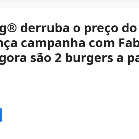
g® derruba o preço do
ança campanha com Fa
gora são 2 burgers a pa