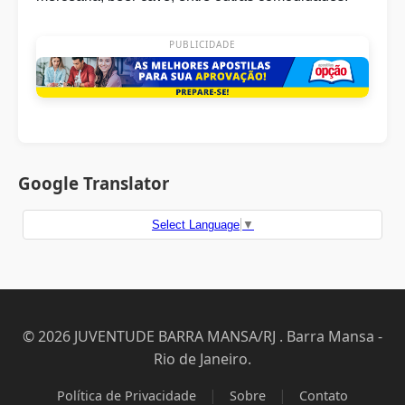
PUBLICIDADE
Google Translator
Select Language
▼
© 2026 JUVENTUDE BARRA MANSA/RJ . Barra Mansa -
Rio de Janeiro.
|
|
Política de Privacidade
Sobre
Contato