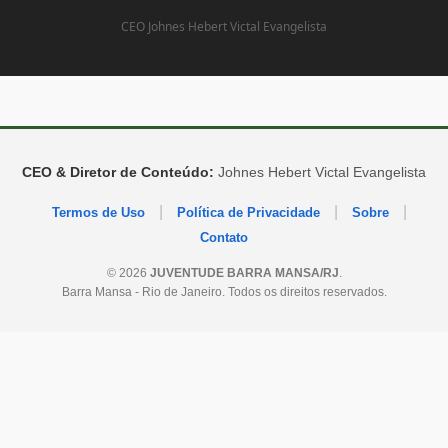
CEO Johnes Hebert Victal Evangelista
CEO & Diretor de Conteúdo:
Johnes Hebert Victal Evangelista
|
|
|
Termos de Uso
Política de Privacidade
Sobre
Contato
© 2026
JUVENTUDE BARRA MANSA/RJ
.
Barra Mansa - Rio de Janeiro. Todos os direitos reservados.