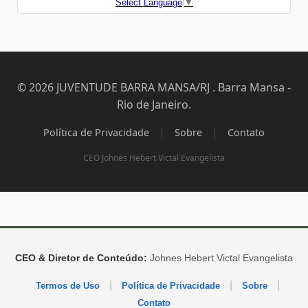
Select Language
▼
© 2026 JUVENTUDE BARRA MANSA/RJ . Barra Mansa -
Rio de Janeiro.
|
|
Política de Privacidade
Sobre
Contato
CEO Johnes Hebert Victal Evangelista
CEO & Diretor de Conteúdo:
Johnes Hebert Victal Evangelista
|
|
|
Termos de Uso
Política de Privacidade
Sobre
Contato