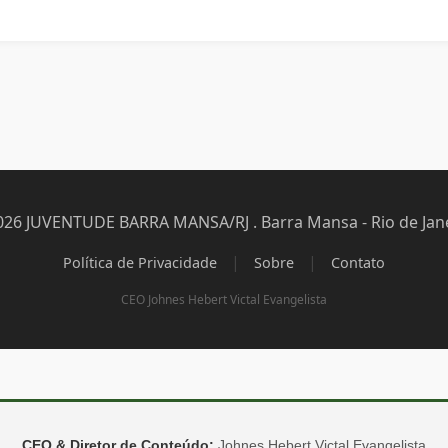
026 JUVENTUDE BARRA MANSA/RJ . Barra Mansa - Rio de Jane
|
|
Política de Privacidade
Sobre
Contato
CEO Johnes Hebert Victal Evangelista
CEO & Diretor de Conteúdo:
Johnes Hebert Victal Evangelista