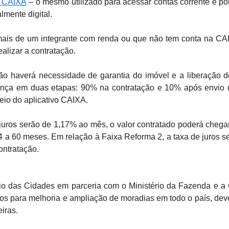
 CAIXA
– o mesmo utilizado para acessar contas corrente e po
lmente digital.
ais de um integrante com renda ou que não tem conta na C
alizar a contratação.
o haverá necessidade de garantia do imóvel e a liberação d
ança em duas etapas: 90% na contratação e 10% após envio d
eio do aplicativo CAIXA.
juros serão de 1,17% ao mês, o valor contratado poderá chegar
 a 60 meses. Em relação à Faixa Reforma 2, a taxa de juros 
ontratação.
rio das Cidades em parceria com o Ministério da Fazenda e 
rsos para melhoria e ampliação de moradias em todo o país, de
eiras.