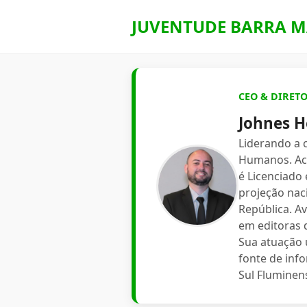
JUVENTUDE BARRA M
CEO & DIRET
Johnes H
Liderando a
Humanos. Aca
é Licenciado
projeção nac
República. A
em editoras d
Sua atuação 
fonte de inf
Sul Fluminen