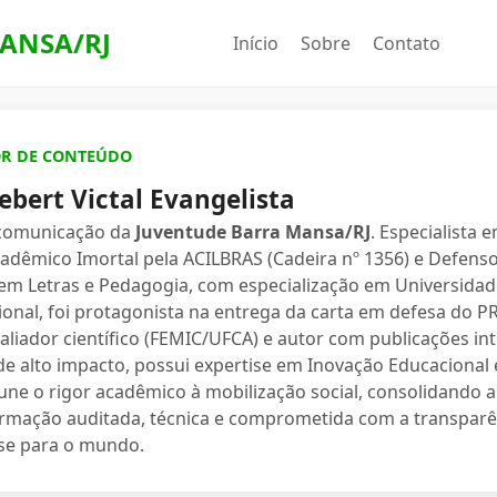
ANSA/RJ
Início
Sobre
Contato
OR DE CONTEÚDO
ebert Victal Evangelista
 comunicação da
Juventude Barra Mansa/RJ
. Especialista 
dêmico Imortal pela ACILBRAS (Cadeira nº 1356) e Defenso
 em Letras e Pedagogia, com especialização em Universidade
ional, foi protagonista na entrega da carta em defesa do 
valiador científico (FEMIC/UFCA) e autor com publicações in
e alto impacto, possui expertise em Inovação Educacional e
une o rigor acadêmico à mobilização social, consolidand
ormação auditada, técnica e comprometida com a transparê
se para o mundo.