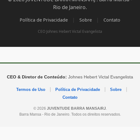
Rio de Janeiro.
|
|
Política de Privacidade
Sobre
Contato
CEO Johnes Hebert Victal Evangelista
CEO & Diretor de Conteúdo:
Johnes Hebert Victal Evangelista
|
|
|
Termos de Uso
Política de Privacidade
Sobre
Contato
© 2026
JUVENTUDE BARRA MANSA/RJ
.
Barra Mansa - Rio de Janeiro. Todos os direitos reservados.