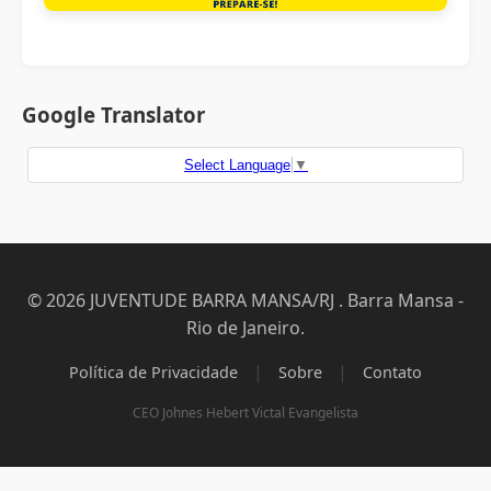
Google Translator
Select Language
▼
© 2026 JUVENTUDE BARRA MANSA/RJ . Barra Mansa -
Rio de Janeiro.
|
|
Política de Privacidade
Sobre
Contato
CEO Johnes Hebert Victal Evangelista