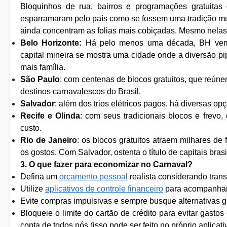
Bloquinhos de rua, bairros e programações gratuitas
esparramaram pelo país como se fossem uma tradição mui
ainda concentram as folias mais cobiçadas. Mesmo nelas,
Belo Horizonte:
Há pelo menos uma década, BH vem 
capital mineira se mostra uma cidade onde a diversão p
mais família.
São Paulo
: com centenas de blocos gratuitos, que reúne
destinos carnavalescos do Brasil.
Salvador
: além dos trios elétricos pagos, há diversas opç
Recife e Olinda
: com seus tradicionais blocos e frev
custo.
Rio de Janeiro
: os blocos gratuitos atraem milhares de
os gostos. Com Salvador, ostenta o título de capitais bras
3. O que fazer para economizar no Carnaval?
Defina um
orçamento pessoal
realista considerando trans
Utilize
aplicativos de controle financeiro
para acompanhar
Evite compras impulsivas e sempre busque alternativas gr
Bloqueie o limite do cartão de crédito para evitar gas
conta de todos nós (isso pode ser feito no próprio aplicati