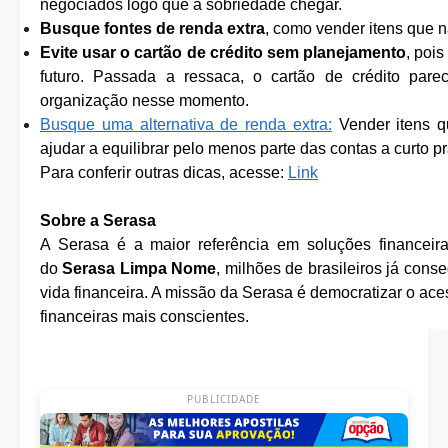
negociados logo que a sobriedade chegar.
Busque fontes de renda extra
, como vender itens que n
Evite usar o cartão de crédito sem planejamento
, poi
futuro. Passada a ressaca, o cartão de crédito pare
organização nesse momento.
Busque uma alternativa de renda extra:
Vender itens q
ajudar a equilibrar pelo menos parte das contas a curto p
Para conferir outras dicas, acesse:
Link
Sobre a Serasa
A Serasa é a maior referência em soluções financeir
do
Serasa Limpa Nome
, milhões de brasileiros já cons
vida financeira. A missão da Serasa é democratizar o ac
financeiras mais conscientes.
PUBLICIDADE