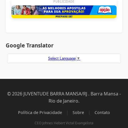
PUBLICIDADE
Google Translator
Select Language
▼
© 2026 JUVENTUDE BARRA MANSA/RJ . Barra Mansa -
Rio de Janeiro.
|
|
Política de Privacidade
Sobre
Contato
CEO Johnes Hebert Victal Evangelista