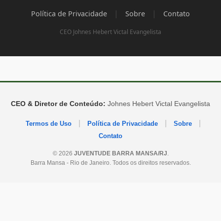
|
|
Política de Privacidade
Sobre
Contato
CEO Johnes Hebert Victal Evangelista
CEO & Diretor de Conteúdo:
Johnes Hebert Victal Evangelista
|
|
|
Termos de Uso
Política de Privacidade
Sobre
Contato
© 2026
JUVENTUDE BARRA MANSA/RJ
.
Barra Mansa - Rio de Janeiro. Todos os direitos reservados.