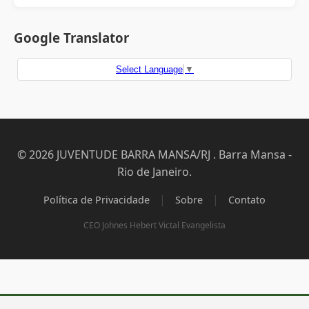
Google Translator
Select Language
▼
© 2026 JUVENTUDE BARRA MANSA/RJ . Barra Mansa -
Rio de Janeiro.
|
|
Política de Privacidade
Sobre
Contato
CEO Johnes Hebert Victal Evangelista