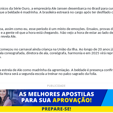
écnicos da Série Ouro, a empresária Ale Jansen desembarca no Brasil para c
e a beldade é madrinha. A brasileira estreará no cargo após ter desfilado
a, assim como eu, esse período é um misto de emoções. Ensaios, provas d
e a gente vê que a hora está chegando. Não vejo a hora de estar ao lado
 revela Ale.
começou no carnaval ainda criança na União da Ilha. Ao longo de 20 anos j
ala coreografada, diretora de ala, coreógrafa, harmonia e em 2025 virá r
.
a estreia de Ale como madrinha da agremiação. A beldade é presença confir
 Hora será a segunda escola a treinar no palco sagrado da folia.
PUBLICIDADE