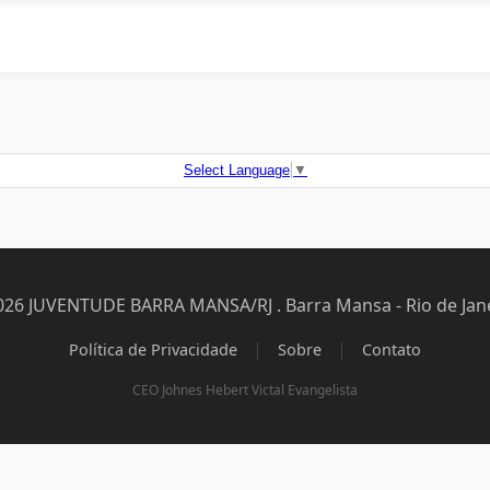
Select Language
▼
026 JUVENTUDE BARRA MANSA/RJ . Barra Mansa - Rio de Jane
|
|
Política de Privacidade
Sobre
Contato
CEO Johnes Hebert Victal Evangelista