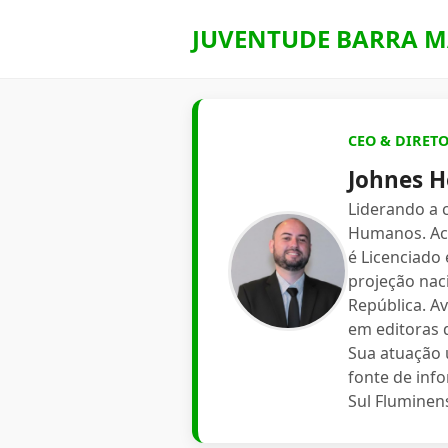
JUVENTUDE BARRA M
CEO & DIRET
Johnes H
Liderando a
Humanos. Aca
é Licenciado
projeção nac
República. A
em editoras d
Sua atuação 
fonte de inf
Sul Fluminen