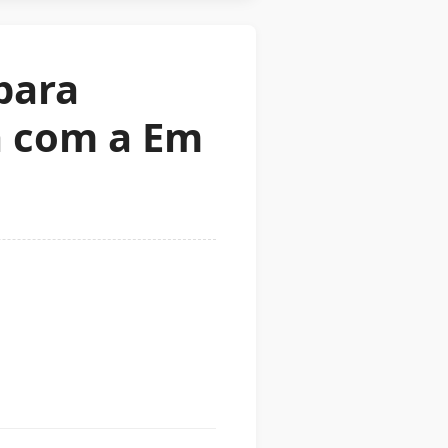
para
a com a Em