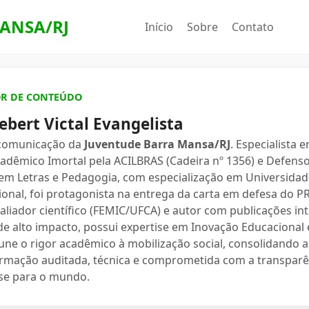
ANSA/RJ
Início
Sobre
Contato
OR DE CONTEÚDO
ebert Victal Evangelista
 comunicação da
Juventude Barra Mansa/RJ
. Especialista 
dêmico Imortal pela ACILBRAS (Cadeira nº 1356) e Defenso
 em Letras e Pedagogia, com especialização em Universidade
ional, foi protagonista na entrega da carta em defesa do 
valiador científico (FEMIC/UFCA) e autor com publicações in
e alto impacto, possui expertise em Inovação Educacional e
une o rigor acadêmico à mobilização social, consolidand
ormação auditada, técnica e comprometida com a transparê
se para o mundo.