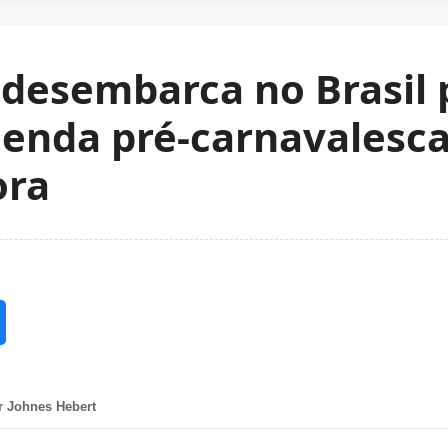
 desembarca no Brasil 
genda pré-carnavalesc
ora
r Johnes Hebert