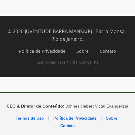
© 2026 JUVENTUDE BARRA MANSA/RJ . Barra Mansa -
Rio de Janeiro.
|
|
Política de Privacidade
Sobre
Contato
CEO Johnes Hebert Victal Evangelista
CEO & Diretor de Conteúdo:
Johnes Hebert Victal Evangelista
|
|
|
Termos de Uso
Política de Privacidade
Sobre
Contato