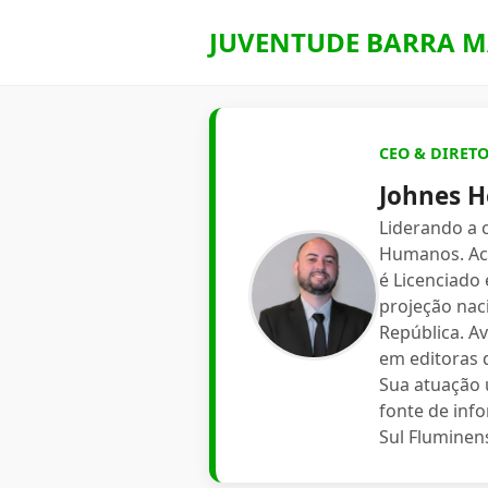
JUVENTUDE BARRA M
CEO & DIRET
Johnes H
Liderando a
Humanos. Aca
é Licenciado
projeção nac
República. A
em editoras d
Sua atuação 
fonte de inf
Sul Fluminen