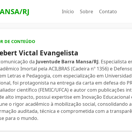
ANSA/RJ
Início
Sobre
Contato
OR DE CONTEÚDO
ebert Victal Evangelista
 comunicação da
Juventude Barra Mansa/RJ
. Especialista 
dêmico Imortal pela ACILBRAS (Cadeira nº 1356) e Defenso
 em Letras e Pedagogia, com especialização em Universidade
ional, foi protagonista na entrega da carta em defesa do 
valiador científico (FEMIC/UFCA) e autor com publicações in
e alto impacto, possui expertise em Inovação Educacional e
une o rigor acadêmico à mobilização social, consolidand
ormação auditada, técnica e comprometida com a transparê
se para o mundo.