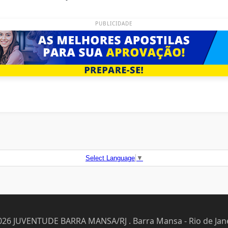
PUBLICIDADE
Select Language
▼
026 JUVENTUDE BARRA MANSA/RJ . Barra Mansa - Rio de Jane