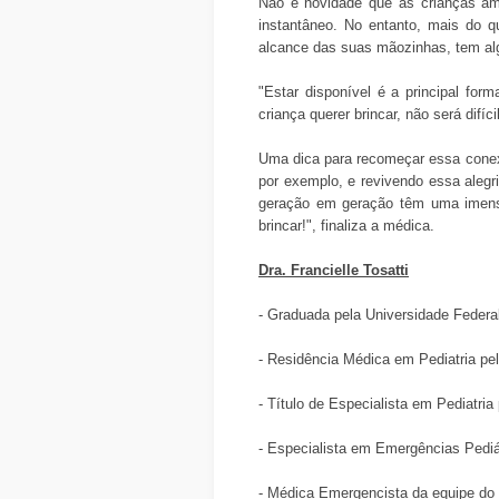
Não é novidade que as crianças am
instantâneo. No entanto, mais do q
alcance das suas mãozinhas, tem algo
"Estar disponível é a principal fo
criança querer brincar, não será difíc
Uma dica para recomeçar essa conexão
por exemplo, e revivendo essa aleg
geração em geração têm uma imensa 
brincar!", finaliza a médica.
Dra. Francielle Tosatti
- Graduada pela Universidade Federa
- Residência Médica em Pediatria pe
- Título de Especialista em Pediatria
- Especialista em Emergências Pediátri
- Médica Emergencista da equipe do p