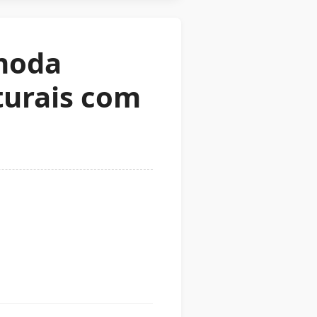
 moda
turais com