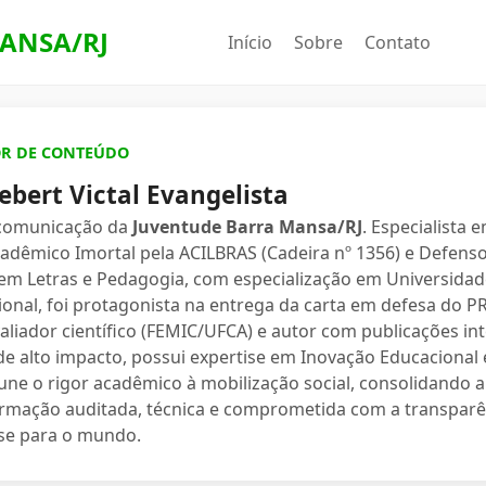
ANSA/RJ
Início
Sobre
Contato
OR DE CONTEÚDO
ebert Victal Evangelista
 comunicação da
Juventude Barra Mansa/RJ
. Especialista 
dêmico Imortal pela ACILBRAS (Cadeira nº 1356) e Defenso
 em Letras e Pedagogia, com especialização em Universidade
ional, foi protagonista na entrega da carta em defesa do 
valiador científico (FEMIC/UFCA) e autor com publicações in
e alto impacto, possui expertise em Inovação Educacional e
une o rigor acadêmico à mobilização social, consolidand
ormação auditada, técnica e comprometida com a transparê
se para o mundo.