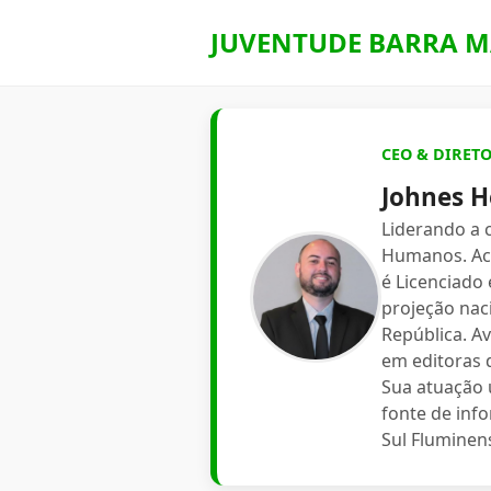
JUVENTUDE BARRA M
CEO & DIRET
Johnes H
Liderando a
Humanos. Aca
é Licenciado
projeção nac
República. A
em editoras d
Sua atuação 
fonte de inf
Sul Fluminen