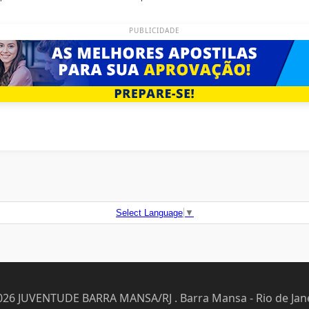
PUBLICIDADE
Select Language
▼
026 JUVENTUDE BARRA MANSA/RJ . Barra Mansa - Rio de Jane