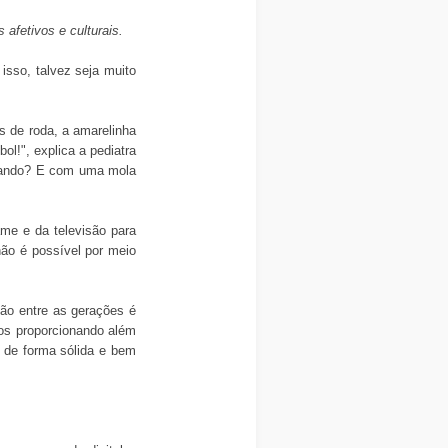
afetivos e culturais.
isso, talvez seja muito
s de roda, a amarelinha
l!", explica a pediatra
oando? E com uma mola
ame e da televisão para
não é possível por meio
são entre as gerações é
os proporcionando além
a de forma sólida e bem