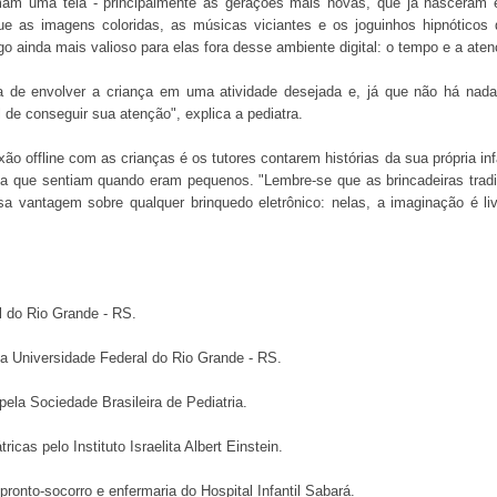
am uma tela - principalmente as gerações mais novas, que já nasceram 
ue as imagens coloridas, as músicas viciantes e os joguinhos hipnóticos
 ainda mais valioso para elas fora desse ambiente digital: o tempo e a aten
rma de envolver a criança em uma atividade desejada e, já que não há nad
il de conseguir sua atenção", explica a pediatra.
 offline com as crianças é os tutores contarem histórias da sua própria inf
ria que sentiam quando eram pequenos. "Lembre-se que as brincadeiras trad
vantagem sobre qualquer brinquedo eletrônico: nelas, a imaginação é livre
l do Rio Grande - RS.
la Universidade Federal do Rio Grande - RS.
 pela Sociedade Brasileira de Pediatria.
cas pelo Instituto Israelita Albert Einstein.
ronto-socorro e enfermaria do Hospital Infantil Sabará.