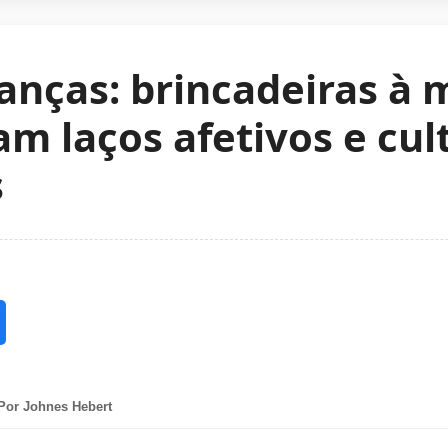
ianças: brincadeiras à
am laços afetivos e cul
s
Por Johnes Hebert