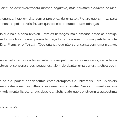
além do desenvolvimento motor e cognitivo, mas estimula a criação de laços 
 criança, hoje em dia, sem a presença de uma tela? Claro que sim! E, para 
que nossos pais e avós faziam quando eles mesmos eram crianças.
elo que vale a pena reviver! Entre as heranças mais amadas estão as cantiga
vendo uma bola, como queimada, caçador ou, até mesmo, uma partida de futebo
Dra. Francielle Tosatti
. "Que criança que não se encanta com uma pipa v
mente, retomar brincadeiras substituídas pelo uso do computador, do videog
otores e sensoriais dos pequenos, além de plantar uma cultura afetiva que 
te de rua, podem ser descritos como atemporais e universais", diz. "A diver
quenos desliguem as pilhas e se conectem à família. Nesse momento estam
nvolvimento físico, a felicidade e a afetividade que constroem a autoestim
oda antiga?