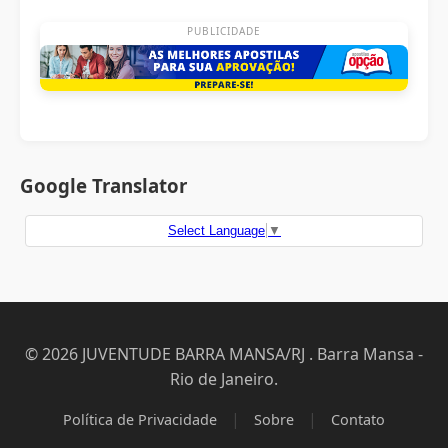
PUBLICIDADE
Google Translator
Select Language
▼
© 2026 JUVENTUDE BARRA MANSA/RJ . Barra Mansa -
Rio de Janeiro.
|
|
Política de Privacidade
Sobre
Contato