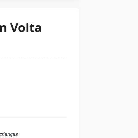
m Volta
 crianças