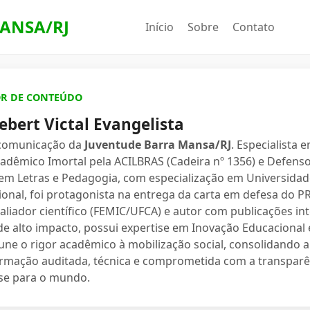
ANSA/RJ
Início
Sobre
Contato
OR DE CONTEÚDO
ebert Victal Evangelista
 comunicação da
Juventude Barra Mansa/RJ
. Especialista 
dêmico Imortal pela ACILBRAS (Cadeira nº 1356) e Defenso
 em Letras e Pedagogia, com especialização em Universidade
ional, foi protagonista na entrega da carta em defesa do 
valiador científico (FEMIC/UFCA) e autor com publicações in
e alto impacto, possui expertise em Inovação Educacional e
une o rigor acadêmico à mobilização social, consolidand
ormação auditada, técnica e comprometida com a transparê
se para o mundo.