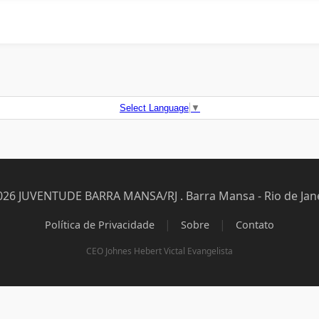
Select Language
▼
026 JUVENTUDE BARRA MANSA/RJ . Barra Mansa - Rio de Jane
|
|
Política de Privacidade
Sobre
Contato
CEO Johnes Hebert Victal Evangelista