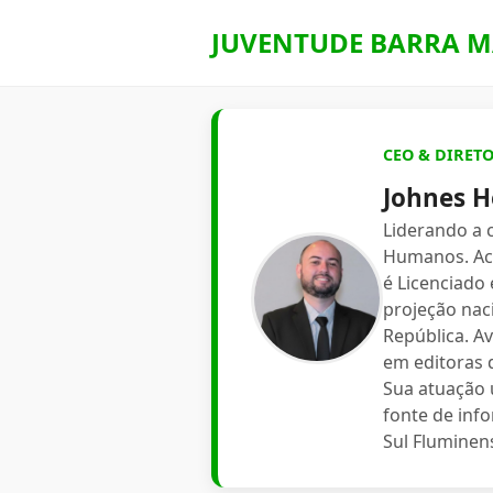
JUVENTUDE BARRA M
CEO & DIRET
Johnes H
Liderando a
Humanos. Aca
é Licenciado
projeção nac
República. A
em editoras d
Sua atuação 
fonte de inf
Sul Fluminen