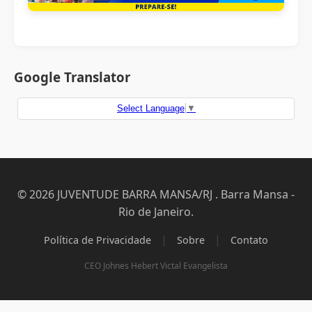
Google Translator
Select Language
▼
© 2026 JUVENTUDE BARRA MANSA/RJ . Barra Mansa -
Rio de Janeiro.
|
|
Política de Privacidade
Sobre
Contato
CEO Johnes Hebert Victal Evangelista