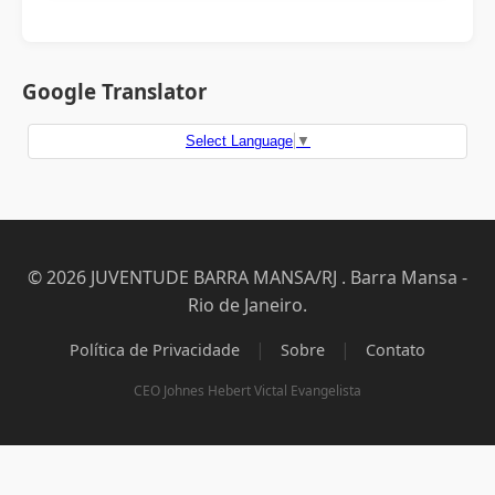
Google Translator
Select Language
▼
© 2026 JUVENTUDE BARRA MANSA/RJ . Barra Mansa -
Rio de Janeiro.
|
|
Política de Privacidade
Sobre
Contato
CEO Johnes Hebert Victal Evangelista