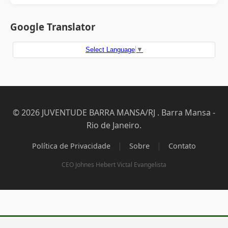
Google Translator
Select Language
▼
© 2026 JUVENTUDE BARRA MANSA/RJ . Barra Mansa -
Rio de Janeiro.
|
|
Política de Privacidade
Sobre
Contato
CEO Johnes Hebert Victal Evangelista