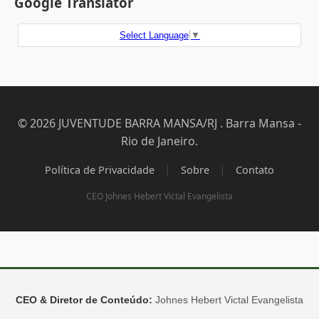
Google Translator
Select Language
▼
© 2026 JUVENTUDE BARRA MANSA/RJ . Barra Mansa -
Rio de Janeiro.
|
|
Política de Privacidade
Sobre
Contato
CEO Johnes Hebert Victal Evangelista
CEO & Diretor de Conteúdo:
Johnes Hebert Victal Evangelista