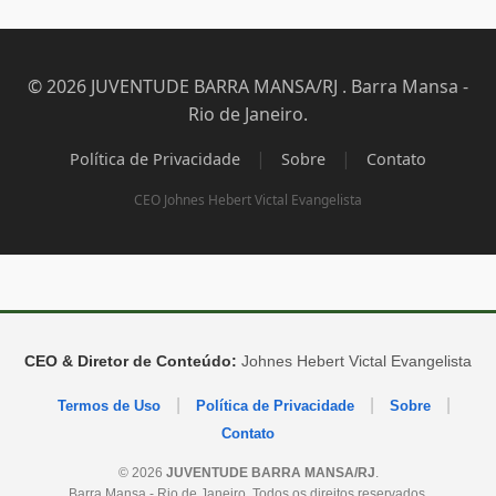
© 2026 JUVENTUDE BARRA MANSA/RJ . Barra Mansa -
Rio de Janeiro.
|
|
Política de Privacidade
Sobre
Contato
CEO Johnes Hebert Victal Evangelista
CEO & Diretor de Conteúdo:
Johnes Hebert Victal Evangelista
|
|
|
Termos de Uso
Política de Privacidade
Sobre
Contato
© 2026
JUVENTUDE BARRA MANSA/RJ
.
Barra Mansa - Rio de Janeiro. Todos os direitos reservados.