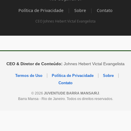
|
|
Política de Privacidade
Sobre
Contato
CEO Johnes Hebert Victal Evangelista
CEO & Diretor de Conteúdo:
Johnes Hebert Victal Evangelista
|
|
|
Termos de Uso
Política de Privacidade
Sobre
Contato
© 2026
JUVENTUDE BARRA MANSA/RJ
.
Barra Mansa - Rio de Janeiro. Todos os direitos reservados.