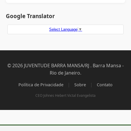
Google Translator
Select Language
▼
© 2026 JUVENTUDE BARRA MANSA/RJ . Barra Mansa -
Rio de Janeiro.
|
|
Política de Privacidade
Sobre
Contato
CEO Johnes Hebert Victal Evangelista