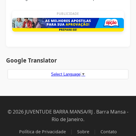
PUBLICIDADE
Google Translator
Select Language
▼
© 2026 JUVENTUDE BARRA MANSA/RJ . Barra Mansa -
Rio de Janeiro.
|
|
Política de Privacidade
Sobre
Contato