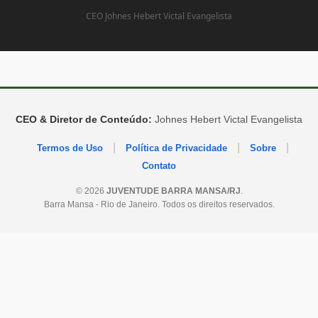
CEO Johnes Hebert Victal Evangelista
CEO & Diretor de Conteúdo:
Johnes Hebert Victal Evangelista
|
|
|
Termos de Uso
Política de Privacidade
Sobre
Contato
© 2026
JUVENTUDE BARRA MANSA/RJ
.
Barra Mansa - Rio de Janeiro. Todos os direitos reservados.