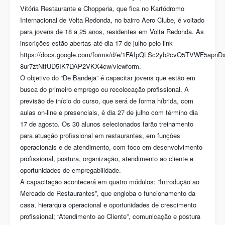
Vitória Restaurante e Chopperia, que fica no Kartódromo
Internacional de Volta Redonda, no bairro Aero Clube, é voltado
para jovens de 18 a 25 anos, residentes em Volta Redonda. As
inscrições estão abertas até dia 17 de julho pelo link
https://docs.google.com/forms/d/e/1FAIpQLSc2yb2cvQ5TVWF5apnDx
8ur7ztNtfUD5IK7DAP2VKX4cw/viewform.
O objetivo do “De Bandeja” é capacitar jovens que estão em
busca do primeiro emprego ou recolocação profissional. A
previsão de início do curso, que será de forma híbrida, com
aulas on-line e presenciais, é dia 27 de julho com término dia
17 de agosto. Os 30 alunos selecionados farão treinamento
para atuação profissional em restaurantes, em funções
operacionais e de atendimento, com foco em desenvolvimento
profissional, postura, organização, atendimento ao cliente e
oportunidades de empregabilidade.
A capacitação acontecerá em quatro módulos: “Introdução ao
Mercado de Restaurantes”, que engloba o funcionamento da
casa, hierarquia operacional e oportunidades de crescimento
profissional; “Atendimento ao Cliente”, comunicação e postura