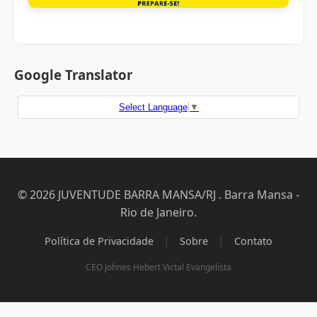
Google Translator
Select Language
▼
© 2026 JUVENTUDE BARRA MANSA/RJ . Barra Mansa -
Rio de Janeiro.
|
|
Política de Privacidade
Sobre
Contato
CEO Johnes Hebert Victal Evangelista