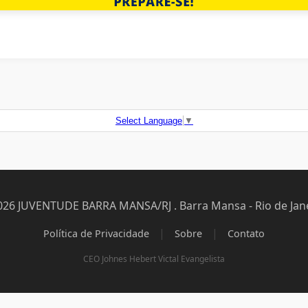
Select Language
▼
026 JUVENTUDE BARRA MANSA/RJ . Barra Mansa - Rio de Jane
|
|
Política de Privacidade
Sobre
Contato
CEO Johnes Hebert Victal Evangelista