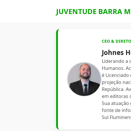
JUVENTUDE BARRA M
CEO & DIRET
Johnes H
Liderando a
Humanos. Aca
é Licenciado
projeção nac
República. A
em editoras d
Sua atuação 
fonte de inf
Sul Fluminen