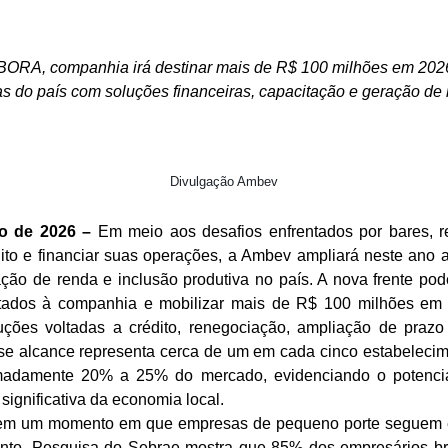
BORA, companhia irá destinar mais de R$ 100 milhões em 2026
s do país com soluções financeiras, capacitação e geração de
Divulgação Ambev
ho de 2026 –
Em meio aos desafios enfrentados por bares, r
dito e financiar suas operações, a Ambev ampliará neste ano
ção de renda e inclusão produtiva no país. A nova frente pod
ados à companhia e mobilizar mais de R$ 100 milhões em s
ções voltadas a crédito, renegociação, ampliação de praz
sse alcance representa cerca de um em cada cinco estabelecime
madamente 20% a 25% do mercado, evidenciando o potencial
ignificativa da economia local.
em um momento em que empresas de pequeno porte seguem en
nto. Pesquisa do Sebrae mostra que 85% dos empresários bras