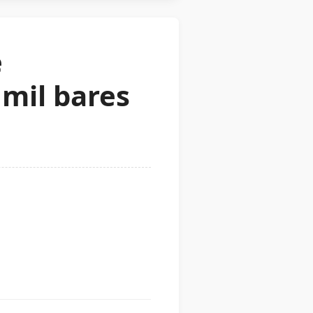
e
 mil bares