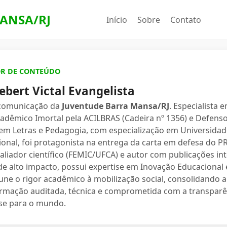
ANSA/RJ
Início
Sobre
Contato
OR DE CONTEÚDO
ebert Victal Evangelista
 comunicação da
Juventude Barra Mansa/RJ
. Especialista 
dêmico Imortal pela ACILBRAS (Cadeira nº 1356) e Defenso
 em Letras e Pedagogia, com especialização em Universidade
ional, foi protagonista na entrega da carta em defesa do 
valiador científico (FEMIC/UFCA) e autor com publicações in
e alto impacto, possui expertise em Inovação Educacional e
une o rigor acadêmico à mobilização social, consolidand
ormação auditada, técnica e comprometida com a transparê
se para o mundo.