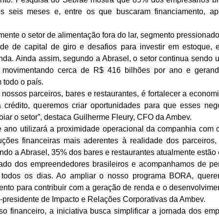
mos seis meses e, entre os que buscaram financiamento, 
mente o setor de alimentação fora do lar, segmento pressionad
de de capital de giro e desafios para investir em estoque, 
da. Ainda assim, segundo a Abrasel, o setor continua sendo u
a, movimentando cerca de R$ 416 bilhões por ano e geran
todo o país.
nossos parceiros, bares e restaurantes, é fortalecer a economi
 crédito, queremos criar oportunidades para que esses ne
poiar o setor”, destaca Guilherme Fleury, CFO da Ambev.
 ano utilizará a proximidade operacional da companhia com 
uções financeiras mais aderentes à realidade dos parceiros
ndo a Abrasel, 35% dos bares e restaurantes atualmente estão
ado dos empreendedores brasileiros e acompanhamos de per
todos os dias. Ao ampliar o nosso programa BORA, quere
ento para contribuir com a geração de renda e o desenvolvimen
ce-presidente de Impacto e Relações Corporativas da Ambev.
 financeiro, a iniciativa busca simplificar a jornada dos emp