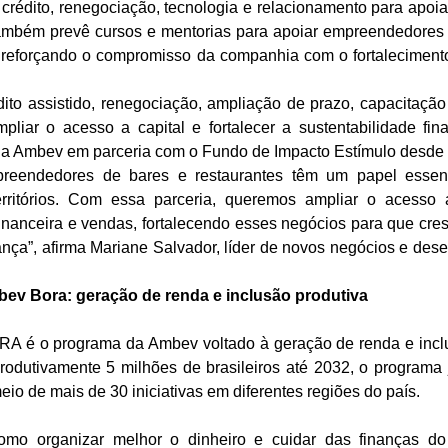
crédito, renegociação, tecnologia e relacionamento para apoi
ambém prevê cursos e mentorias para apoiar empreendedores 
, reforçando o compromisso da companhia com o fortaleciment
dito assistido, renegociação, ampliação de prazo, capacitação
pliar o acesso a capital e fortalecer a sustentabilidade fi
la Ambev em parceria com o Fundo de Impacto Estímulo desde
reendedores de bares e restaurantes têm um papel essen
rritórios. Com essa parceria, queremos ampliar o acesso 
inanceira e vendas, fortalecendo esses negócios para que cre
nça”, afirma Mariane Salvador, líder de novos negócios e desen
ev Bora: geração de renda e inclusão produtiva
A é o programa da Ambev voltado à geração de renda e inclus
rodutivamente 5 milhões de brasileiros até 2032, o programa
io de mais de 30 iniciativas em diferentes regiões do país.
omo organizar melhor o dinheiro e cuidar das finanças do