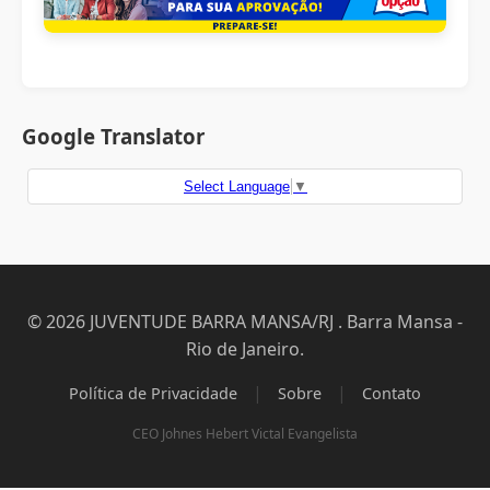
Google Translator
Select Language
▼
© 2026 JUVENTUDE BARRA MANSA/RJ . Barra Mansa -
Rio de Janeiro.
|
|
Política de Privacidade
Sobre
Contato
CEO Johnes Hebert Victal Evangelista