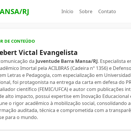
ANSA/RJ
Início
Sobre
Contato
OR DE CONTEÚDO
ebert Victal Evangelista
 comunicação da
Juventude Barra Mansa/RJ
. Especialista 
dêmico Imortal pela ACILBRAS (Cadeira nº 1356) e Defenso
 em Letras e Pedagogia, com especialização em Universidade
ional, foi protagonista na entrega da carta em defesa do 
valiador científico (FEMIC/UFCA) e autor com publicações in
e alto impacto, possui expertise em Inovação Educacional e
une o rigor acadêmico à mobilização social, consolidand
ormação auditada, técnica e comprometida com a transparê
se para o mundo.