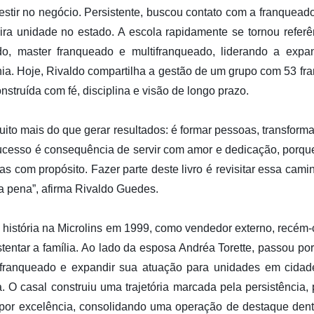
estir no negócio. Persistente, buscou contato com a franqueado
eira unidade no estado. A escola rapidamente se tornou refer
o, master franqueado e multifranqueado, liderando a exp
hia. Hoje, Rivaldo compartilha a gestão de um grupo com 53 fra
nstruída com fé, disciplina e visão de longo prazo.
ito mais do que gerar resultados: é formar pessoas, transforma
ucesso é consequência de servir com amor e dedicação, porqu
das com propósito. Fazer parte deste livro é revisitar essa cam
 a pena”, afirma Rivaldo Guedes.
 história na Microlins em 1999, como vendedor externo, recém
entar a família. Ao lado da esposa Andréa Torette, passou por
r franqueado e expandir sua atuação para unidades em cida
ta. O casal construiu uma trajetória marcada pela persistência,
por excelência, consolidando uma operação de destaque dentr