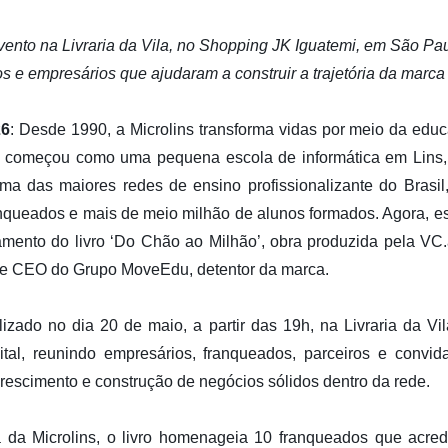
ento na Livraria da Vila, no Shopping JK Iguatemi, em São Pau
s e empresários que ajudaram a construir a trajetória da marca
26
: Desde 1990, a Microlins transforma vidas por meio da educ
começou como uma pequena escola de informática em Lins, 
ma das maiores redes de ensino profissionalizante do Brasi
nqueados e mais de meio milhão de alunos formados. Agora, es
mento do livro ‘Do Chão ao Milhão’, obra produzida pela VC.
r e CEO do Grupo MoveEdu, detentor da marca.
lizado no dia 20 de maio, a partir das 19h, na Livraria da V
tal, reunindo empresários, franqueados, parceiros e convid
crescimento e construção de negócios sólidos dentro da rede.
a da Microlins, o livro homenageia 10 franqueados que acre