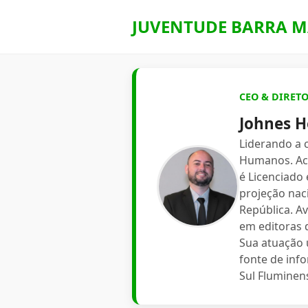
JUVENTUDE BARRA M
CEO & DIRET
Johnes H
Liderando a
Humanos. Aca
é Licenciado
projeção nac
República. A
em editoras d
Sua atuação 
fonte de inf
Sul Fluminen