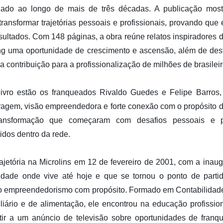
egado ao longo de mais de três décadas. A publicação mos
ansformar trajetórias pessoais e profissionais, provando que
esultados. Com 148 páginas, a obra reúne relatos inspiradore
ng uma oportunidade de crescimento e ascensão, além de dest
 contribuição para a profissionalização de milhões de brasileir
vro estão os franqueados Rivaldo Guedes e Felipe Barros,
oragem, visão empreendedora e forte conexão com o propósito 
transformação que começaram com desafios pessoais e p
dos dentro da rede.
ajetória na Microlins em 12 de fevereiro de 2001, com a inau
idade onde vive até hoje e que se tornou o ponto de part
o empreendedorismo com propósito. Formado em Contabilida
obiliário e de alimentação, ele encontrou na educação profissi
tir a um anúncio de televisão sobre oportunidades de franqu