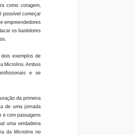
tra como coragem,
 é possível começar
s de empreendedores
acar os bastidores
os.
 dois exemplos de
da Microlins. Ambos
rofissionais e se
guração da primeira
ida de uma jornada
de e com passagens
onal uma verdadeira
ia da Microlins no