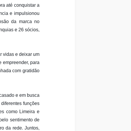
ra até conquistar a
ência e impulsionou
ansão da marca no
nquias e 26 sócios,
r vidas e deixar um
e empreender, para
inhada com gratidão
-casado e em busca
 diferentes funções
des como Limeira e
 pelo sentimento de
o da rede. Juntos,