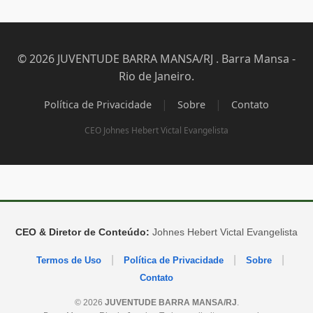
© 2026 JUVENTUDE BARRA MANSA/RJ . Barra Mansa -
Rio de Janeiro.
|
|
Política de Privacidade
Sobre
Contato
CEO Johnes Hebert Victal Evangelista
CEO & Diretor de Conteúdo:
Johnes Hebert Victal Evangelista
|
|
|
Termos de Uso
Política de Privacidade
Sobre
Contato
© 2026
JUVENTUDE BARRA MANSA/RJ
.